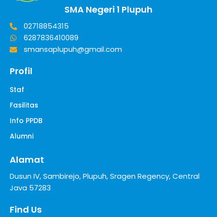
SMA Negeri 1 Plupuh
02718854315
6287836410089
smansaplupuh@gmail.com
Profil
Staf
Fasilitas
Info PPDB
Alumni
Alamat
Dusun IV, Sambirejo, Plupuh, Sragen Regency, Central
Java 57283
Find Us