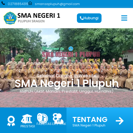
02718854315
smansaplupuh@gmail.com
Hubungi
Selamat Datang di Website
SMA Negeri 1 Plupuh
AMPUH (Aktif, Mandiri, Prestatif, Unggul, Humanis)
6
8
34
4
TENTANG
FASILITAS
EKSTRAKURIKULER
GURU &
SMA Negeri 1 Plupuh
PRESTASI
STAF