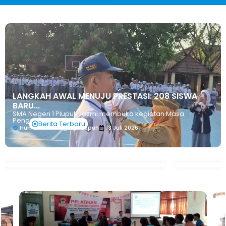
LANGKAH AWAL MENUJU PRESTASI: 208 SISWA
BARU...
SMA Negeri 1 Plupuh resmi membuka kegiatan Masa
Pengenalan...
Berita Terbaru
Humas SMA Negeri 1 Plupuh
13 Juli 2026