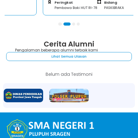
Peringkat
Bidang
Pembawa Baki HUT RI-78
PASKIBRAKA
1
2
3
4
Cerita Alumni
Pengalaman beberapa alumni terbaik kami
Lihat Semua Ulasan
Belum ada Testimoni