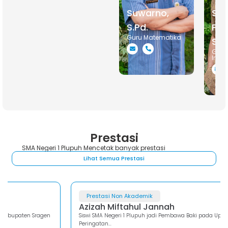
Suwarno,
Su
S.Pd.
Pri
Guru Matematika
S.P
Guru
Indo
Prestasi
SMA Negeri 1 Plupuh Mencetak banyak prestasi
Lihat Semua Prestasi
Prestasi Non Akademik
Azizah Miftahul Jannah
Siswi SMA Negeri 1 Plupuh jadi Pembawa Baki pada Upacara
Peringatan...