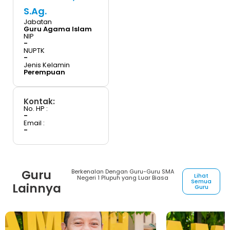
S.Ag.
Jabatan
Guru Agama Islam
NIP
-
NUPTK
-
Jenis Kelamin
Perempuan
Kontak:
No. HP :
-
Email :
-
Guru
Berkenalan Dengan Guru-Guru SMA
Lihat
Negeri 1 Plupuh yang Luar Biasa
Semua
Lainnya
Guru