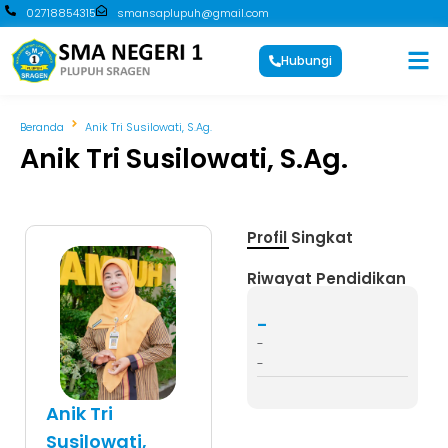
02718854315
smansaplupuh@gmail.com
Hubungi
Beranda
Anik Tri Susilowati, S.Ag.
Anik Tri Susilowati, S.Ag.
Profil Singkat
Riwayat Pendidikan
-
-
-
Anik Tri
Susilowati,