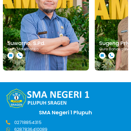
Suwarno, S.Pd.
Sugeng Priya
Guru Matematika
Guru Bahasa Ind
SMA Negeri 1 Plupuh
02718854315
6287836410089