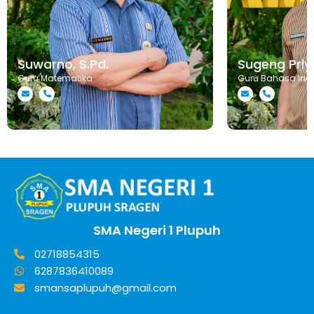
Suwarno, S.Pd.
Sugeng Priya
Guru Matematika
Guru Bahasa Ind
SMA Negeri 1 Plupuh
02718854315
6287836410089
smansaplupuh@gmail.com