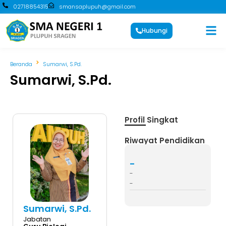
02718854315
smansaplupuh@gmail.com
Hubungi
Beranda
Sumarwi, S.Pd.
Sumarwi, S.Pd.
Profil Singkat
Riwayat Pendidikan
-
-
-
Sumarwi, S.Pd.
Jabatan