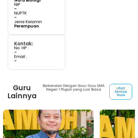
Guru Biologi
NIP
-
NUPTK
-
Jenis Kelamin
Perempuan
Kontak:
No. HP :
-
Email :
-
Guru
Berkenalan Dengan Guru-Guru SMA
Lihat
Negeri 1 Plupuh yang Luar Biasa
Semua
Lainnya
Guru