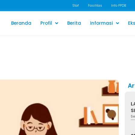
Staf
Fasilitas
Info PPDB
Beranda
Profil
Berita
Informasi
Eks
Ar
L
S
Se