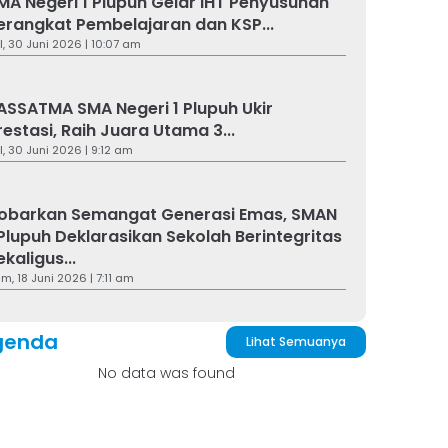
MA Negeri 1 Plupuh Gelar IHT Penyusunan
erangkat Pembelajaran dan KSP...
l, 30 Juni 2026 | 10:07 am
ASSATMA SMA Negeri 1 Plupuh Ukir
restasi, Raih Juara Utama 3...
l, 30 Juni 2026 | 9:12 am
obarkan Semangat Generasi Emas, SMAN
 Plupuh Deklarasikan Sekolah Berintegritas
ekaligus...
m, 18 Juni 2026 | 7:11 am
genda
Lihat Semuanya
No data was found