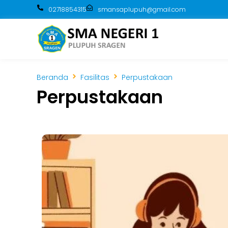
02718854315
smansaplupuh@gmail.com
Beranda
Fasilitas
Perpustakaan
Perpustakaan