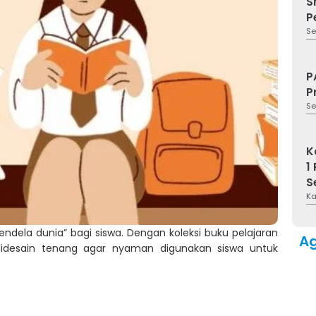
S
P
Se
P
P
Se
K
1
S
Ka
endela dunia” bagi siswa. Dengan koleksi buku pelajaran
A
didesain tenang agar nyaman digunakan siswa untuk