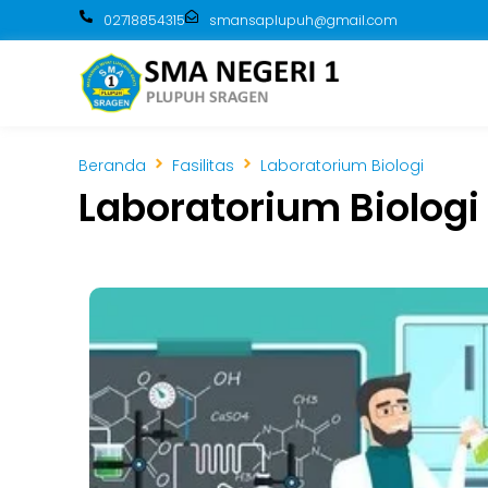
02718854315
smansaplupuh@gmail.com
Beranda
Fasilitas
Laboratorium Biologi
Laboratorium Biologi