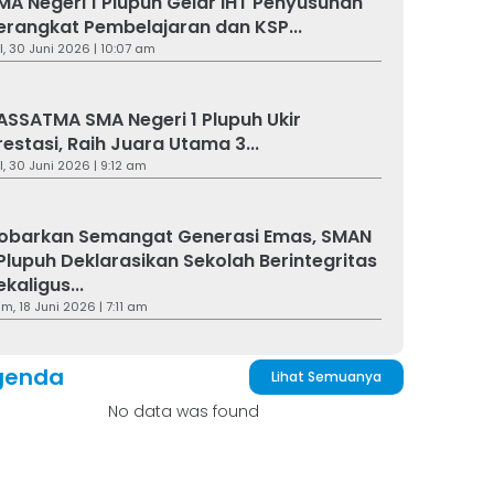
MA Negeri 1 Plupuh Gelar IHT Penyusunan
erangkat Pembelajaran dan KSP...
l, 30 Juni 2026 | 10:07 am
ASSATMA SMA Negeri 1 Plupuh Ukir
restasi, Raih Juara Utama 3...
l, 30 Juni 2026 | 9:12 am
obarkan Semangat Generasi Emas, SMAN
 Plupuh Deklarasikan Sekolah Berintegritas
ekaligus...
m, 18 Juni 2026 | 7:11 am
genda
Lihat Semuanya
No data was found