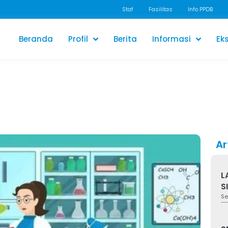
Staf
Fasilitas
Info PPDB
Beranda
Profil
Berita
Informasi
Eks
Ar
L
S
Se