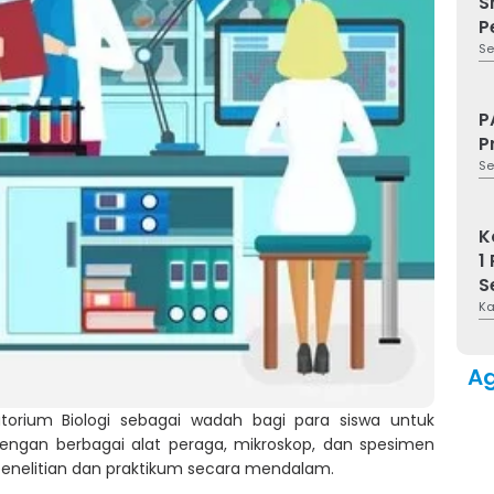
S
P
Se
P
P
Se
K
1
S
Ka
A
ratorium Biologi sebagai wadah bagi para siswa untuk
i dengan berbagai alat peraga, mikroskop, dan spesimen
nelitian dan praktikum secara mendalam.