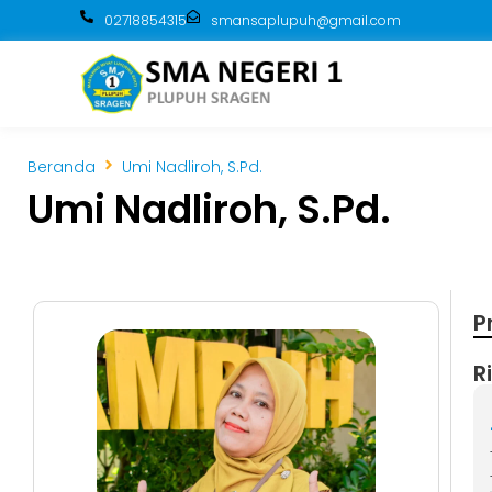
02718854315
smansaplupuh@gmail.com
Beranda
Umi Nadliroh, S.Pd.
Umi Nadliroh, S.Pd.
P
R