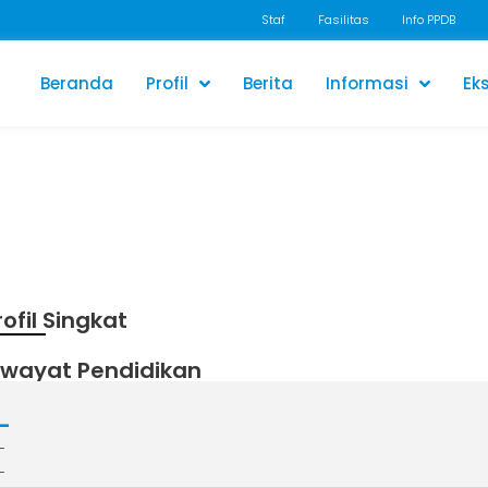
Staf
Fasilitas
Info PPDB
Beranda
Profil
Berita
Informasi
Eks
rofil Singkat
iwayat Pendidikan
-
-
-