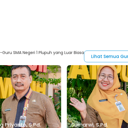
Guru SMA Negeri 1 Plupuh yang Luar Biasa
Lihat Semua Gu
 Priyanto, S.Pd.
Sumarwi, S.Pd.