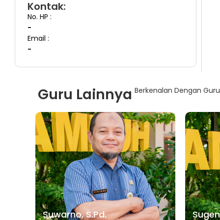
Kontak:
No. HP :
-
Email :
-
Guru Lainnya
Berkenalan Dengan Guru-
Suwarno, S.Pd.
Sugeng