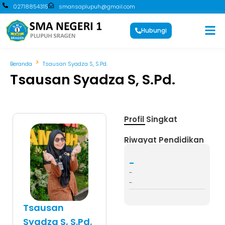
02718854315
smansaplupuh@gmail.com
Hubungi
Beranda
Tsausan Syadza S, S.Pd.
Tsausan Syadza S, S.Pd.
Profil Singkat
Riwayat Pendidikan
-
-
-
Tsausan
Syadza S, S.Pd.