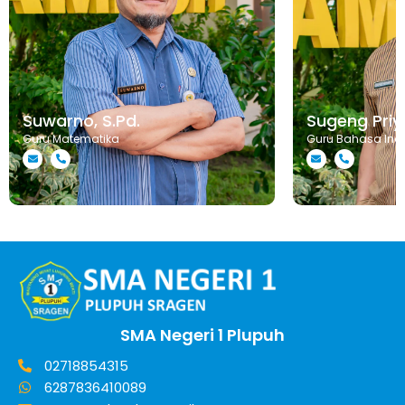
Suwarno, S.Pd.
Sugeng Priya
Guru Matematika
Guru Bahasa Ind
SMA Negeri 1 Plupuh
02718854315
6287836410089