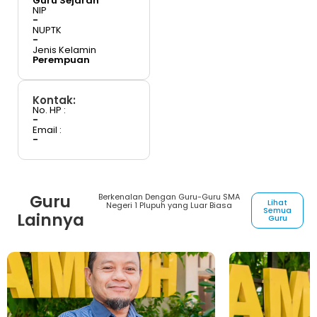
Guru Sejarah
NIP
-
NUPTK
-
Jenis Kelamin
Perempuan
Kontak:
No. HP :
-
Email :
-
Guru
Berkenalan Dengan Guru-Guru SMA
Lihat
Negeri 1 Plupuh yang Luar Biasa
Semua
Lainnya
Guru