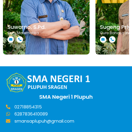
Suwarno, S.Pd.
Sugeng Priya
Guru Matematika
Guru Bahasa Ind
SMA Negeri 1 Plupuh
02718854315
6287836410089
smansaplupuh@gmail.com