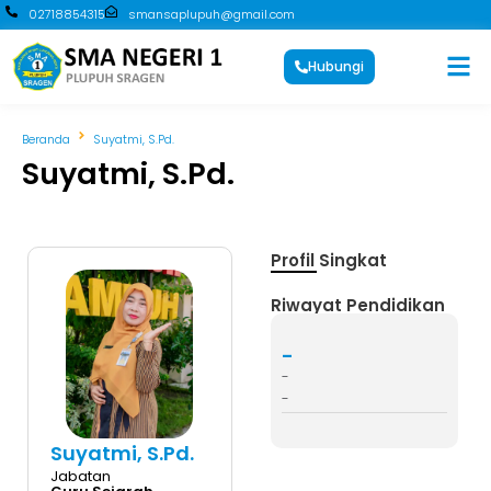
02718854315
smansaplupuh@gmail.com
Hubungi
Beranda
Suyatmi, S.Pd.
Suyatmi, S.Pd.
Profil Singkat
Riwayat Pendidikan
-
-
-
Suyatmi, S.Pd.
Jabatan