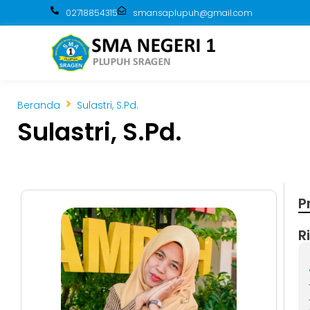
02718854315
smansaplupuh@gmail.com
Beranda
Sulastri, S.Pd.
Sulastri, S.Pd.
P
R