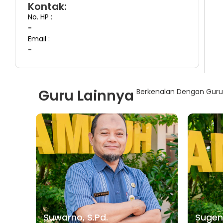
Kontak:
No. HP :
-
Email :
-
Guru Lainnya
Berkenalan Dengan Guru-
Suwarno, S.Pd.
Sugeng