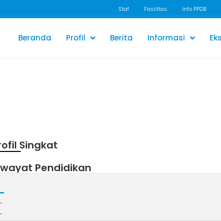
Staf
Fasilitas
Info PPDB
Beranda
Profil
Berita
Informasi
Eks
rofil Singkat
iwayat Pendidikan
-
-
-