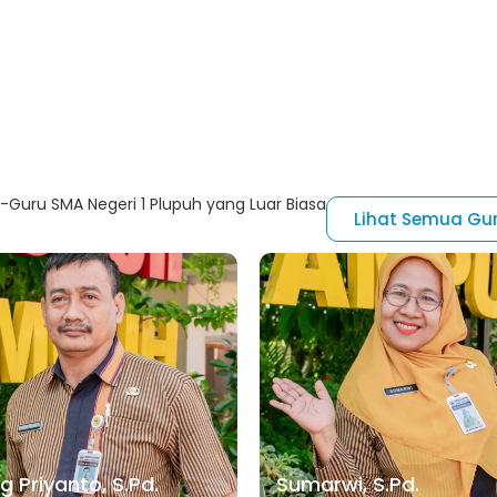
Guru SMA Negeri 1 Plupuh yang Luar Biasa
Lihat Semua Gu
 Priyanto, S.Pd.
Sumarwi, S.Pd.