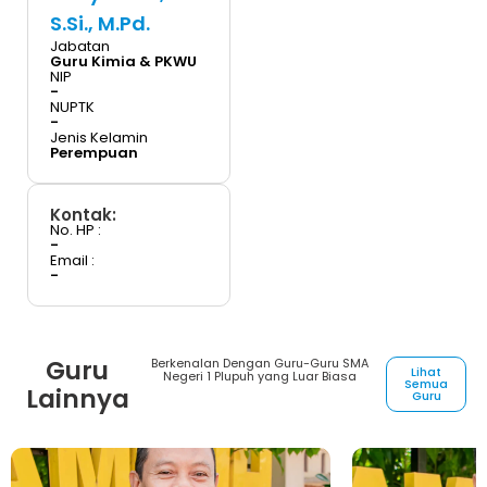
S.Si., M.Pd.
Jabatan
Guru Kimia & PKWU
NIP
-
NUPTK
-
Jenis Kelamin
Perempuan
Kontak:
No. HP :
-
Email :
-
Guru
Berkenalan Dengan Guru-Guru SMA
Lihat
Negeri 1 Plupuh yang Luar Biasa
Semua
Lainnya
Guru