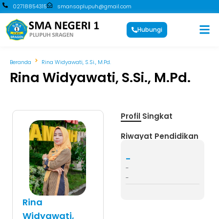
02718854315
smansaplupuh@gmail.com
Hubungi
Beranda
Rina Widyawati, S.Si., M.Pd.
Rina Widyawati, S.Si., M.Pd.
Profil Singkat
Riwayat Pendidikan
-
-
-
Rina
Widyawati,