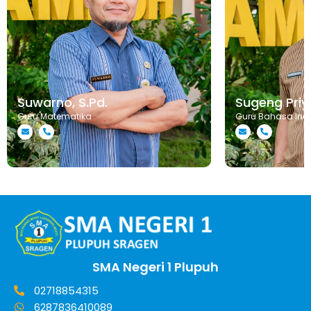
Suwarno, S.Pd.
Sugeng Priya
Guru Matematika
Guru Bahasa Ind
SMA Negeri 1 Plupuh
02718854315
6287836410089