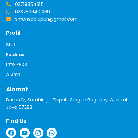
02718854315
6287836410089
smansaplupuh@gmail.com
Profil
Staf
Fasilitas
Info PPDB
Alumni
Alamat
Dusun IV, Sambirejo, Plupuh, Sragen Regency, Central
Java 57283
Find Us