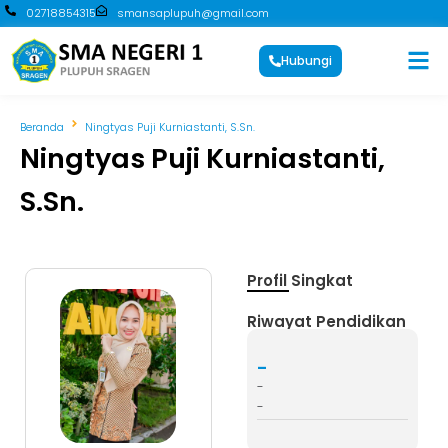
02718854315
smansaplupuh@gmail.com
Hubungi
Beranda
Ningtyas Puji Kurniastanti, S.Sn.
Ningtyas Puji Kurniastanti,
S.Sn.
Profil Singkat
Riwayat Pendidikan
-
-
-