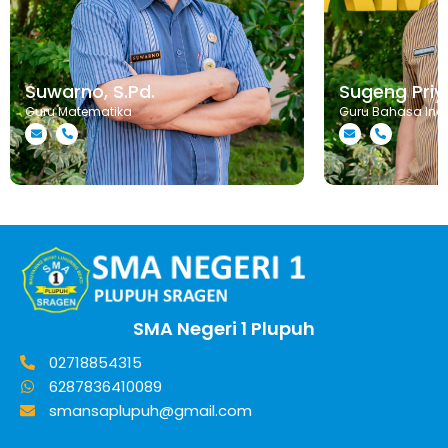
Suwarno, S.Pd.
Sugeng Priya
Guru Matematika
Guru Bahasa Ind
SMA Negeri 1 Plupuh
02718854315
6287836410089
smansaplupuh@gmail.com