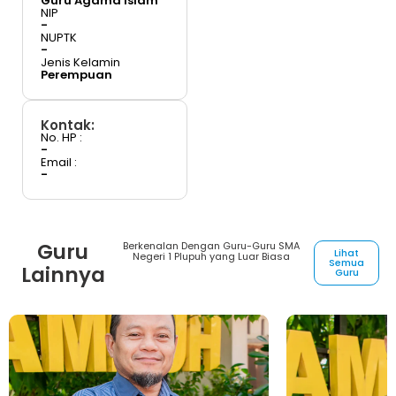
Guru Agama Islam
NIP
-
NUPTK
-
Jenis Kelamin
Perempuan
Kontak:
No. HP :
-
Email :
-
Guru
Berkenalan Dengan Guru-Guru SMA
Lihat
Negeri 1 Plupuh yang Luar Biasa
Semua
Lainnya
Guru