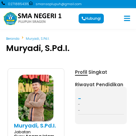
02718854315
smansaplupuh@gmail.com
Hubungi
Beranda
Muryadi, S.Pd.I.
Muryadi, S.Pd.I.
Profil Singkat
Riwayat Pendidikan
-
-
-
Muryadi, S.Pd.I.
Jabatan