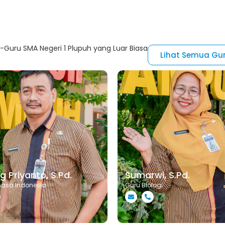
Guru SMA Negeri 1 Plupuh yang Luar Biasa
Lihat Semua Gu
 Priyanto, S.Pd.
Sumarwi, S.Pd.
hasa Indonesia
Guru Biologi