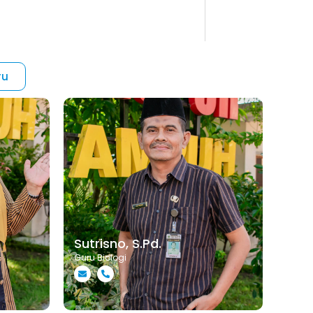
ru
Sutrisno, S.Pd.
Guru Biologi