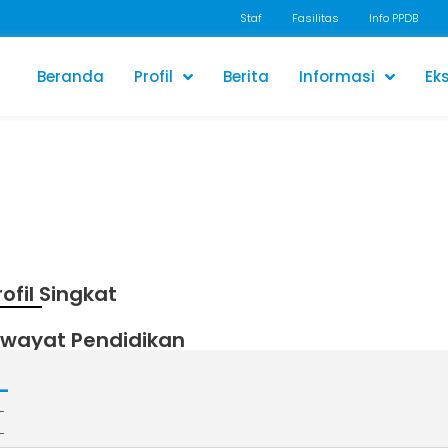
Staf
Fasilitas
Info PPDB
Beranda
Profil
Berita
Informasi
Eks
rofil Singkat
iwayat Pendidikan
-
-
-