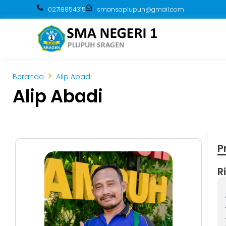
02718854315
smansaplupuh@gmail.com
Beranda
Alip Abadi
Alip Abadi
P
R