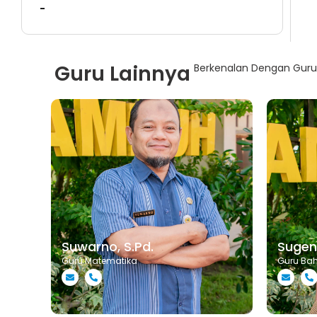
-
Guru Lainnya
Berkenalan Dengan Guru-
Suwarno, S.Pd.
Sugeng
Guru Matematika
Guru Ba