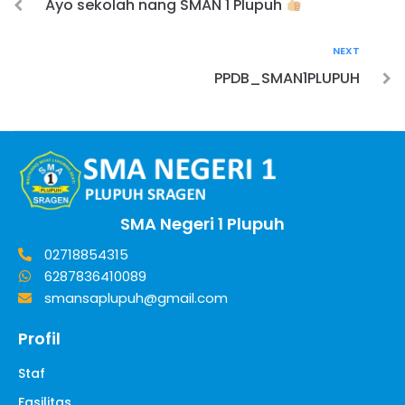
Ayo sekolah nang SMAN 1 Plupuh
NEXT
PPDB_SMAN1PLUPUH
SMA Negeri 1 Plupuh
02718854315
6287836410089
smansaplupuh@gmail.com
Profil
Staf
Fasilitas