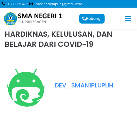
02718854315
smansaplupuh@gmail.com
Hubungi
HARDIKNAS, KELULUSAN, DAN
BELAJAR DARI COVID-19
DEV_SMAN1PLUPUH