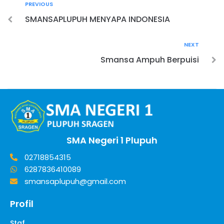
PREVIOUS
SMANSAPLUPUH MENYAPA INDONESIA
NEXT
Smansa Ampuh Berpuisi
SMA Negeri 1 Plupuh
02718854315
6287836410089
smansaplupuh@gmail.com
Profil
Staf