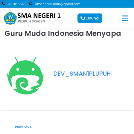
02718854315
smansaplupuh@gmail.com
Hubungi
Guru Muda Indonesia Menyapa
DEV_SMAN1PLUPUH
PREVIOUS