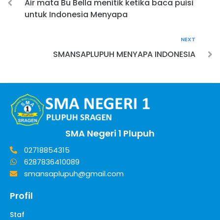
Air mata Bu Bella menitik ketika baca puisi
untuk Indonesia Menyapa
NEXT
SMANSAPLUPUH MENYAPA INDONESIA
SMA Negeri 1 Plupuh
02718854315
6287836410089
smansaplupuh@gmail.com
Profil
Staf