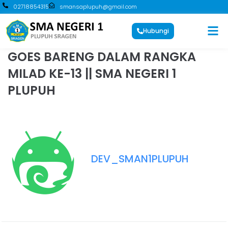
02718854315
smansaplupuh@gmail.com
Hubungi
GOES BARENG DALAM RANGKA
MILAD KE-13 || SMA NEGERI 1
PLUPUH
DEV_SMAN1PLUPUH