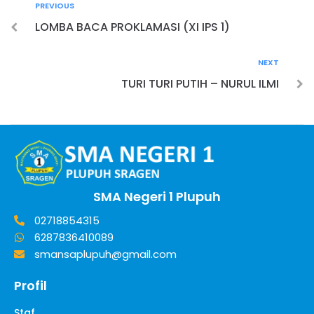
PREVIOUS
LOMBA BACA PROKLAMASI (XI IPS 1)
NEXT
TURI TURI PUTIH – NURUL ILMI
SMA Negeri 1 Plupuh
02718854315
6287836410089
smansaplupuh@gmail.com
Profil
Staf