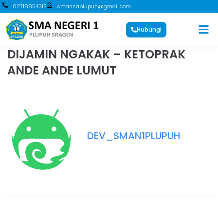
02718854315
smansaplupuh@gmail.com
Hubungi
DIJAMIN NGAKAK – KETOPRAK
ANDE ANDE LUMUT
DEV_SMAN1PLUPUH