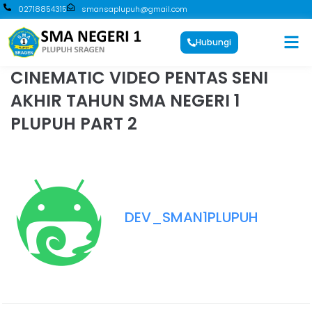
02718854315
smansaplupuh@gmail.com
Hubungi
CINEMATIC VIDEO PENTAS SENI
AKHIR TAHUN SMA NEGERI 1
PLUPUH PART 2
DEV_SMAN1PLUPUH