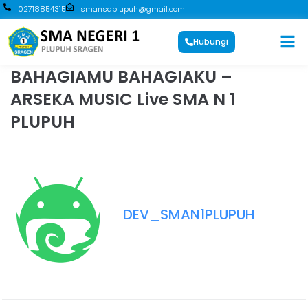
02718854315
smansaplupuh@gmail.com
Hubungi
BAHAGIAMU BAHAGIAKU –
ARSEKA MUSIC Live SMA N 1
PLUPUH
DEV_SMAN1PLUPUH