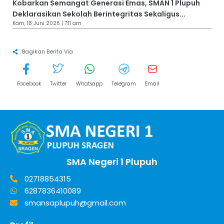
Kobarkan Semangat Generasi Emas, SMAN 1 Plupuh
Deklarasikan Sekolah Berintegritas Sekaligus...
Kam, 18 Juni 2026 | 7:11 am
Bagikan Berita Via
Facebook
Twitter
Whatsapp
Telegram
Email
SMA Negeri 1 Plupuh
02718854315
6287836410089
smansaplupuh@gmail.com