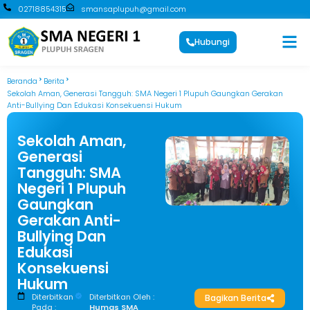
02718854315
smansaplupuh@gmail.com
Hubungi
Beranda
Berita
Sekolah Aman, Generasi Tangguh: SMA Negeri 1 Plupuh Gaungkan Gerakan
Anti-Bullying Dan Edukasi Konsekuensi Hukum
Sekolah Aman,
Generasi
Tangguh: SMA
Negeri 1 Plupuh
Gaungkan
Gerakan Anti-
Bullying Dan
Edukasi
Konsekuensi
Hukum
Diterbitkan
Diterbitkan Oleh :
Bagikan Berita
Pada :
Humas SMA