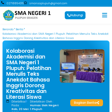
02718854315
smansaplupuh@gmail.com
Hubungi
Beranda
Berita
Kolaborasi Akademisi dan SMA Negeri 1 Plupuh: Pelatihan Menulis Teks Anekdot
Bahasa Inggris Dorong Kreativitas dan Literasi Siswa
Kolaborasi
Akademisi dan
SMA Negeri 1
Plupuh: Pelatihan
Menulis Teks
Anekdot Bahasa
Inggris Dorong
Kreativitas dan
Literasi Siswa
Diterbitkan
Diterbitkan Oleh :
Bagikan Berita
Pada :
Humas SMA Negeri
Rab, 20 Mei
1 Plupuh