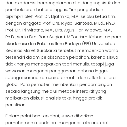
dan akademisi berpengalaman di bidang linguistik dan
pembelajaran bahasa Inggris. Tim pengabdian
dipimpin oleh Prof. Dr. Djatmika, M.A. selaku ketua tim,
dengan anggota Prof. Drs. Riyadi Santosa, M.Ed., Ph.D.,
Prof. Dr. Tri Wiratno, M.A., Drs. Agus Hari Wibowo, M.A.,
Ph.D., serta Dra. Rara Sugiarti, M.Tourism. Kehadiran para
akademisi dari Fakultas Ilmu Budaya (FIB) Universitas
Sebelas Maret Surakarta tersebut memberikan warna
tersendiri dalam pelaksanaan pelatihan, karena siswa
tidak hanya mendapatkan teori menulis, tetapi juga
wawasan mengenai penggunaan bahasa Inggris
sebagai sarana komunikasi kreatif dan reflektif di era
global. Para pemateri memberikan pendampingan
secara langsung melalui metode interaktif yang
melibatkan diskusi, analisis teks, hingga praktik
penulisan.
Dalam pelatihan tersebut, siswa diberikan
pemahaman mendalam mengenai teks anekdot