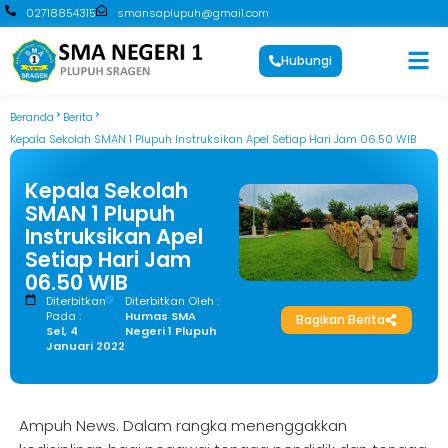
02718854315
smansaplupuh@gmail.com
Hubungi
Beranda
Berita
Kepala Sekolah SMAN 1 Plupuh Instruksikan Apel Setiap Hari Jam 06.50 WIB
Kepala Sekolah
SMAN 1 Plupuh
Instruksikan Apel
Setiap Hari Jam
06.50 WIB
Diterbitkan
Diterbitkan Oleh :
Pada :
Humas SMA
Bagikan Berita
Sel, 4
Negeri 1 Plupuh
Januari 2022
Ampuh News. Dalam rangka menenggakkan