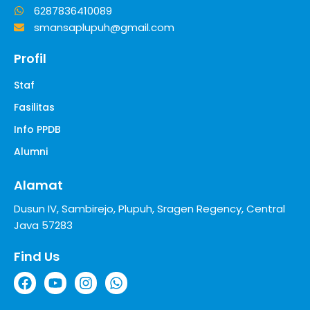
6287836410089
smansaplupuh@gmail.com
Profil
Staf
Fasilitas
Info PPDB
Alumni
Alamat
Dusun IV, Sambirejo, Plupuh, Sragen Regency, Central
Java 57283
Find Us