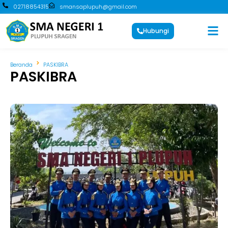
02718854315
smansaplupuh@gmail.com
Hubungi
Beranda
PASKIBRA
PASKIBRA