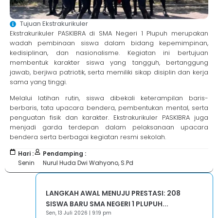
Tujuan Ekstrakurikuler
Ekstrakurikuler PASKIBRA di SMA Negeri 1 Plupuh merupakan
wadah pembinaan siswa dalam bidang kepemimpinan,
kedisiplinan, dan nasionalisme. Kegiatan ini bertujuan
membentuk karakter siswa yang tangguh, bertanggung
jawab, berjiwa patriotik, serta memiliki sikap disiplin dan kerja
sama yang tinggi.
Melalui latihan rutin, siswa dibekali keterampilan baris-
berbaris, tata upacara bendera, pembentukan mental, serta
penguatan fisik dan karakter. Ekstrakurikuler PASKIBRA juga
menjadi garda terdepan dalam pelaksanaan upacara
bendera serta berbagai kegiatan resmi sekolah.
Hari :
Pendamping :
Senin
Nurul Huda Dwi Wahyono, S.Pd
LANGKAH AWAL MENUJU PRESTASI: 208
SISWA BARU SMA NEGERI 1 PLUPUH...
Sen, 13 Juli 2026 | 9:19 pm