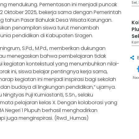
Sel,
aling mendukung. Pementasan ini menjadi puncak
, 12 Oktober 2025, bekerja sama dengan Pemerintah
g tahun Pasar Bahulak Desa Wisata Karungan.
Ko
sikan penampilan siswa turut menambah
Pl
unia pendidikan di Kabupaten Sragen.
Sek
Kam,
yaningrum, S.Pd., M.Pd., memberikan dukungan
eliau menegaskan bahwa pembelajaran tidak
alui kegiatan kontekstual yang menumbuhkan nilai-
brak ini, siswa belajar pentingnya kerja sama,
Fac
ap kegiatan ini menjadi inspirasi bagi sekolah
dan budaya di lingkungan pendidikan,” ujarnya.
ingtyas Puji Kurniastanti, S.Sn., selaku
 mata pelajaran kelas X. Dengan kolaborasi yang
MA Negeri 1 Plupuh berhasil menghadirkan
api juga menginspirasi. (Rwd_Humas)