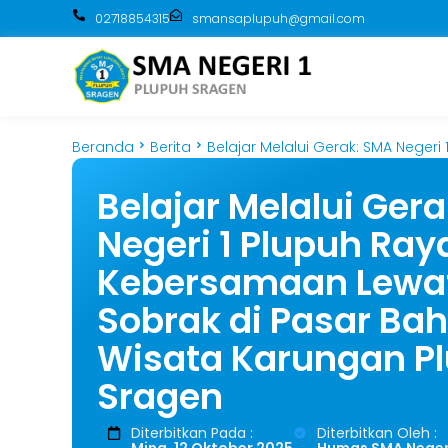
02718854315
smansaplupuh@gmail.com
Beranda
Berita
Belajar Melalui Gerak: SMA Neger
Belajar Melalui Ger
Negeri 1 Plupuh Ra
Kebersamaan Lewat
Sobrak di Pasar Ba
Wisata Karungan P
Sragen
Diterbitkan Pada :
Diterbitkan Oleh :