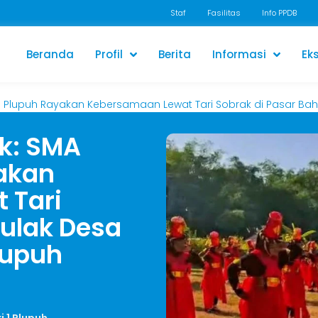
Staf
Fasilitas
Info PPDB
Beranda
Profil
Berita
Informasi
Eks
i 1 Plupuh Rayakan Kebersamaan Lewat Tari Sobrak di Pasar B
ak: SMA
yakan
 Tari
hulak Desa
lupuh