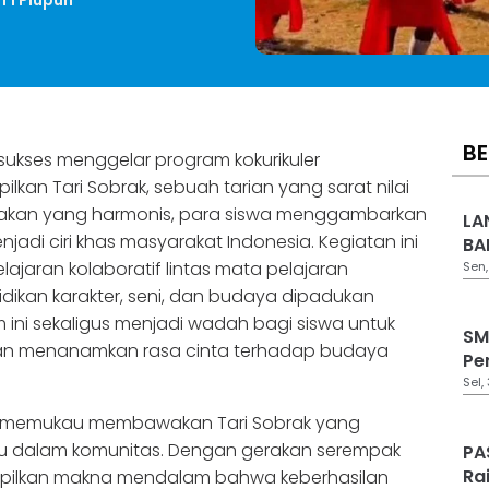
 1 Plupuh
BE
 sukses menggelar program kokurikuler
lkan Tari Sobrak, sebuah tarian yang sarat nilai
rakan yang harmonis, para siswa menggambarkan
LA
di ciri khas masyarakat Indonesia. Kegiatan ini
BA
jaran kolaboratif lintas mata pelajaran
Sen,
ikan karakter, seni, dan budaya dipadukan
ini sekaligus menjadi wadah bagi siswa untuk
SM
, dan menanamkan rasa cinta terhadap budaya
Pe
Sel,
pil memukau membawakan Tari Sobrak yang
du dalam komunitas. Dengan gerakan serempak
PA
Ra
mpilkan makna mendalam bahwa keberhasilan