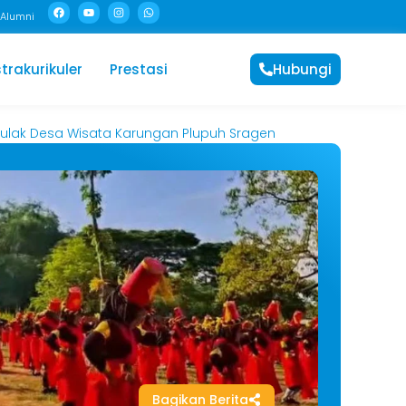
Alumni
trakurikuler
Prestasi
Hubungi
ahulak Desa Wisata Karungan Plupuh Sragen
Bagikan Berita