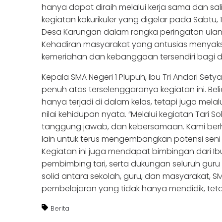
hanya dapat diraih melalui kerja sama dan s
kegiatan kokurikuler yang digelar pada Sabtu
Desa Karungan dalam rangka peringatan ulan
Kehadiran masyarakat yang antusias menyak
kemeriahan dan kebanggaan tersendiri bagi d
Kepala SMA Negeri 1 Plupuh, Ibu Tri Andari Set
penuh atas terselenggaranya kegiatan ini. B
hanya terjadi di dalam kelas, tetapi juga mel
nilai kehidupan nyata. “Melalui kegiatan Tari So
tanggung jawab, dan kebersamaan. Kami berhar
lain untuk terus mengembangkan potensi seni 
Kegiatan ini juga mendapat bimbingan dari Ibu N
pembimbing tari, serta dukungan seluruh guru
solid antara sekolah, guru, dan masyarakat, S
pembelajaran yang tidak hanya mendidik, tet
Berita