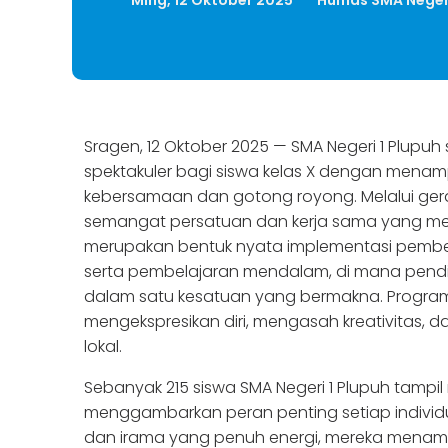
Ming, 12 Oktober 2025
Humas SMA Negeri
Sragen, 12 Oktober 2025 — SMA Negeri 1 Plupuh
spektakuler bagi siswa kelas X dengan menampi
kebersamaan dan gotong royong. Melalui ge
semangat persatuan dan kerja sama yang menja
merupakan bentuk nyata implementasi pembela
serta pembelajaran mendalam, di mana pendid
dalam satu kesatuan yang bermakna. Program 
mengekspresikan diri, mengasah kreativitas
lokal.
Sebanyak 215 siswa SMA Negeri 1 Plupuh tam
menggambarkan peran penting setiap indivi
dan irama yang penuh energi, mereka mena